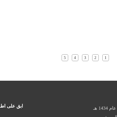
5
4
3
2
1
ابق على اطــ
هي هيئة نالت شرف خدمة حجاج بيت الله الحرام منذ عام 1434 هـ