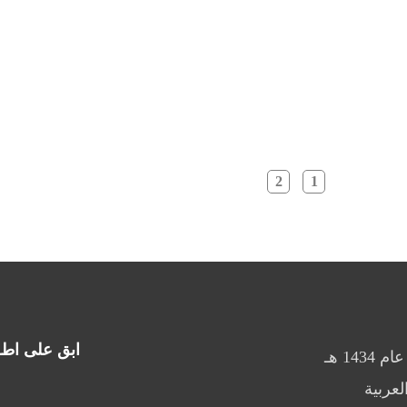
2
1
ابق على اطــ
هي هيئة نالت شرف خدمة حجاج بيت الله الحرام منذ عام 1434 هـ
لعربية